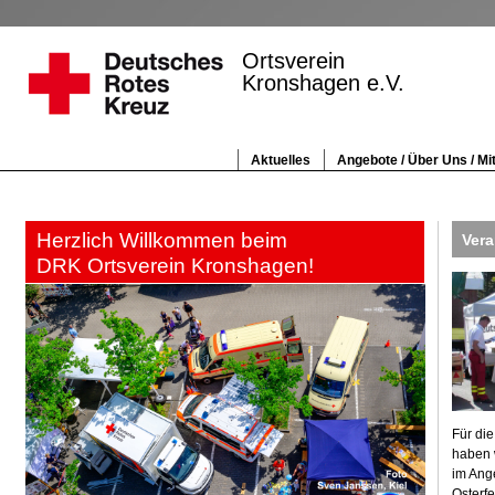
Ortsverein
Kronshagen e.V.
Aktuelles
Angebote / Über Uns / Mi
Herzlich Willkommen beim
Vera
DRK Ortsverein Kronshagen!
Für di
haben w
im Ang
Osterf