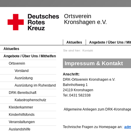
Ortsverein
Kronshagen e.V.
Aktuelles
Angebote / Über Uns / Mi
Aktuelles
Sie sind hier:
Kontakt
Angebote / Über Uns / Mithelfen
Impressum & Kontakt
Ortsverein
Vorstand
Anschrift:
Ausrüstung
DRK-Ortsverein Kronshagen e.V.
Bahnhofsweg 1
Ausrüstung im Ruhestand
24119 Kronshagen
DRK-Bereitschaft
Tel.:0431 582338
Katastrophenschutz
Kleiderkammer
Allgemeine Anliegen zum DRK-Kronshage
Kinderhilfsfonds
Veranstaltungen
Technische Fragen zu Homepage an:
adm
Auslandshilfe