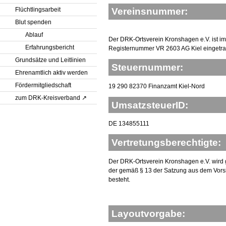
Flüchtlingsarbeit
Vereinsnummer:
Blut spenden
Ablauf
Der DRK-Ortsverein Kronshagen e.V. ist im 
Erfahrungsbericht
Registernummer VR 2603 AG Kiel eingetr
Grundsätze und Leitlinien
Steuernummer:
Ehrenamtlich aktiv werden
Fördermitgliedschaft
19 290 82370 Finanzamt Kiel-Nord
zum DRK-Kreisverband
UmsatzsteuerID:
DE 134855111
Vertretungsberechtigte:
Der DRK-Ortsverein Kronshagen e.V. wird 
der gemäß § 13 der Satzung aus dem Vorsi
besteht.
Layoutvorgabe: