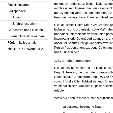
geltenden landesspezifischen Datenschutz
Flüchtlingsarbeit
möchte unser Unternehmen die Öffentlichk
Blut spenden
genutzten und verarbeiteten personenbezo
Personen mittels dieser Datenschutzerklär
Ablauf
Erfahrungsbericht
Die Deutsches Rotes Kreuz OV Kronshagen h
technische und organisatorische Maßnahm
Grundsätze und Leitlinien
über diese Internetseite verarbeiteten p
Ehrenamtlich aktiv werden
Internetbasierte Datenübertragungen grund
Fördermitgliedschaft
absoluter Schutz nicht gewährleistet werd
Person frei, personenbezogene Daten auch 
zum DRK-Kreisverband
uns zu übermitteln.
1. Begriffsbestimmungen
Die Datenschutzerklärung der Deutsches 
Begrifflichkeiten, die durch den Europäis
Datenschutz-Grundverordnung (DS-GVO) v
sowohl für die Öffentlichkeit als auch für
verständlich sein. Um dies zu gewährleiste
erläutern.
Wir verwenden in dieser Datenschutzerklär
a) personenbezogene Daten