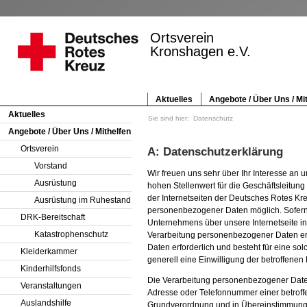
Ortsverein
Kronshagen e.V.
Aktuelles
Angebote / Über Uns / Mi
Aktuelles
Sie sind hier:
Datenschutz
Angebote / Über Uns / Mithelfen
Ortsverein
A: Datenschutzerklärung
Vorstand
Wir freuen uns sehr über Ihr Interesse a
Ausrüstung
hohen Stellenwert für die Geschäftsleitu
der Internetseiten der Deutsches Rotes K
Ausrüstung im Ruhestand
personenbezogener Daten möglich. Sofern
DRK-Bereitschaft
Unternehmens über unsere Internetseite i
Katastrophenschutz
Verarbeitung personenbezogener Daten erf
Daten erforderlich und besteht für eine so
Kleiderkammer
generell eine Einwilligung der betroffenen
Kinderhilfsfonds
Die Verarbeitung personenbezogener Daten
Veranstaltungen
Adresse oder Telefonnummer einer betroffen
Auslandshilfe
Grundverordnung und in Übereinstimmung 