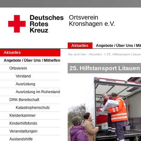
Ortsverein
Kronshagen e.V.
Aktuelles
Angebote / Über Uns / Mi
Aktuelles
Sie sind hier:
Aktuelles
25. Hilfstansport Litaue
Angebote / Über Uns / Mithelfen
25. Hilfstansport Litauen
Ortsverein
Vorstand
Ausrüstung
Ausrüstung im Ruhestand
DRK-Bereitschaft
Katastrophenschutz
Kleiderkammer
Kinderhilfsfonds
Veranstaltungen
Auslandshilfe