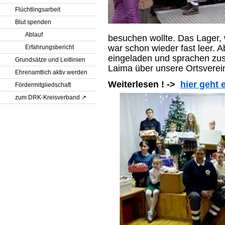
Flüchtlingsarbeit
Blut spenden
Ablauf
besuchen wollte. Das Lager
war schon wieder fast leer.
Erfahrungsbericht
eingeladen und
sprachen zu
Grundsätze und Leitlinien
Laima über unsere Ortsverei
Ehrenamtlich aktiv werden
Weiterlesen ! ->
hier geht
Fördermitgliedschaft
zum DRK-Kreisverband